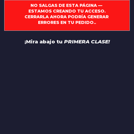
NO SALGAS DE ESTA PÁGINA — 
ESTAMOS CREANDO TU ACCESO.
CERRARLA AHORA PODRÍA GENERAR 
ERRORES EN TU PEDIDO..
¡Mira abajo tu 
PRIMERA CLASE!